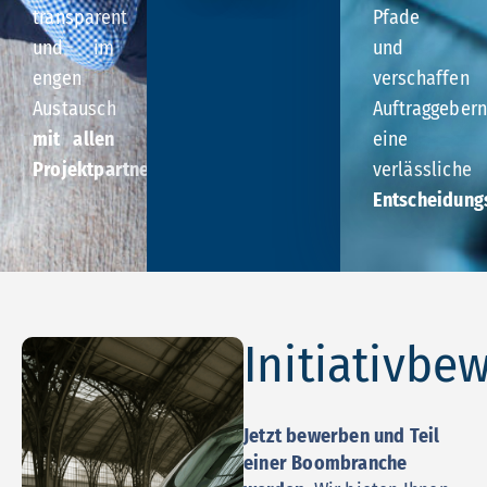
transparent
Pfade
und im
und
engen
verschaffen
Austausch
Auftraggeber
mit allen
eine
Projektpartnern
.
verlässliche
Entscheidung
Initiativbe
Jetzt bewerben und Teil
einer Boombranche