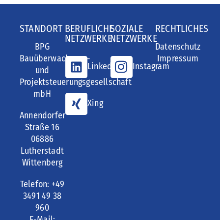
STANDORT
BERUFLICHE
SOZIALE
RECHTLICHES
NETZWERKE
NETZWERKE
BPG
Datenschutz
Bauüberwachungs-
Impressum
LinkedIn
Instagram
und
Projektsteuerungsgesellschaft
mbH
Xing
Annendorfer
Straße 16
06886
Lutherstadt
Wittenberg
Telefon: +49
3491 49 38
960
E-Mail: