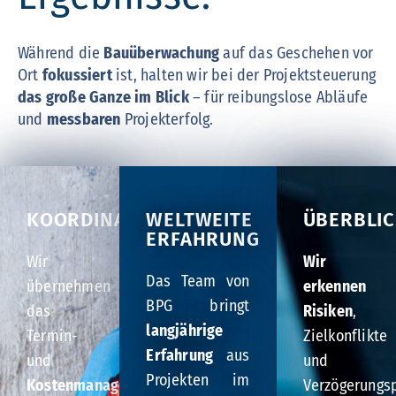
Während die
Bauüberwachung
auf das Geschehen vor
Ort
fokussiert
ist, halten wir bei der Projektsteuerung
das große Ganze im Blick
– für reibungslose Abläufe
und
messbaren
Projekterfolg.
KOORDINATION
WELTWEITE
ÜBERBLI
ERFAHRUNG
Wir
Wir
Das Team von
übernehmen
erkennen
BPG bringt
das
Risiken
,
langjährige
Termin-
Zielkonflikte
Erfahrung
aus
und
und
Projekten im
Kostenmanagement
,
Verzögerungsp