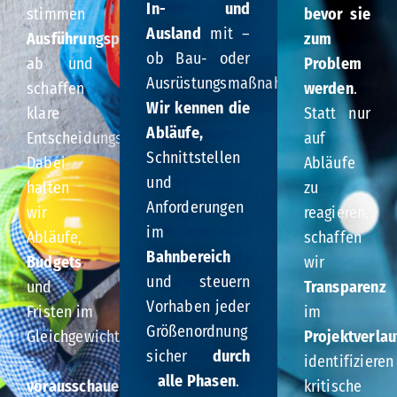
In- und
stimmen
bevor sie
Ausland
mit –
Ausführungsprozesse
zum
ob Bau- oder
ab und
Problem
Ausrüstungsmaßnahme.
schaffen
werden
.
Wir kennen die
klare
Statt nur
Abläufe,
Entscheidungsstrukturen.
auf
Schnittstellen
Dabei
Abläufe
und
halten
zu
Anforderungen
wir
reagieren,
im
Abläufe,
schaffen
Bahnbereich
Budgets
wir
und steuern
und
Transparenz
Vorhaben jeder
Fristen im
im
Größenordnung
Gleichgewicht
Projektverlau
sicher
durch
–
identifizieren
alle Phasen
.
vorausschauend
,
kritische