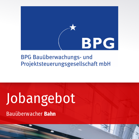
Jobangebot
Bauüberwacher
Bahn