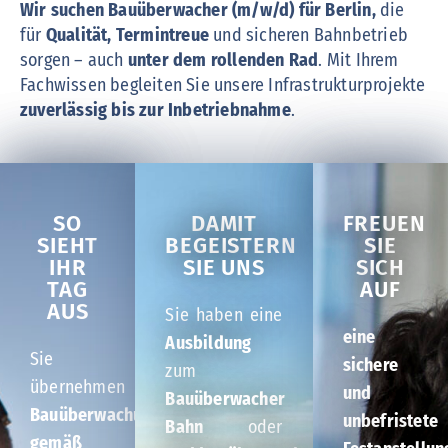
Wir suchen Bauüberwacher (m/w/d) für Berlin,
die
für
Qualität, Termintreue
und sicheren Bahnbetrieb
sorgen – auch
unter dem rollenden Rad
. Mit Ihrem
Fachwissen begleiten Sie unsere Infrastrukturprojekte
zuverlässig bis zur Inbetriebnahme
.
SO
DAMIT
FREUEN
SIEHT
BEGEISTERN
SIE
IHR
SIE UNS
SICH
TAG
AUF
AUS
Sie haben eine
eine
Ausbildung
Sie
sichere
zum
übernehmen
und
Bauüberwacher
Bauüberwachungsleistungen
unbefristete
Bahn
oder
gemäß