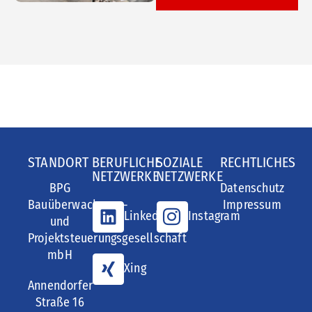
STANDORT
BERUFLICHE
SOZIALE
RECHTLICHES
NETZWERKE
NETZWERKE
BPG
Datenschutz
Bauüberwachungs-
Impressum
LinkedIn
Instagram
und
Projektsteuerungsgesellschaft
mbH
Xing
Annendorfer
Straße 16