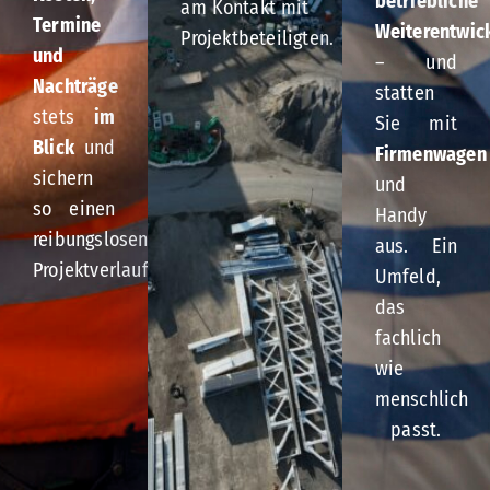
betriebliche
am Kontakt mit
Termine
Weiterentwic
Projektbeteiligten.
und
– und
Nachträge
statten
stets
im
Sie mit
Blick
und
Firmenwagen
sichern
und
so einen
Handy
reibungslosen
aus. Ein
Projektverlauf.
Umfeld,
das
fachlich
wie
menschlich
passt.